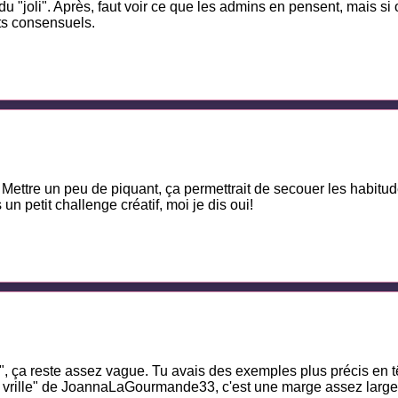
du "joli". Après, faut voir ce que les admins en pensent, mais si o
ts consensuels.
d. Mettre un peu de piquant, ça permettrait de secouer les habitu
n petit challenge créatif, moi je dis oui!
s", ça reste assez vague. Tu avais des exemples plus précis en 
 en vrille" de JoannaLaGourmande33, c'est une marge assez lar