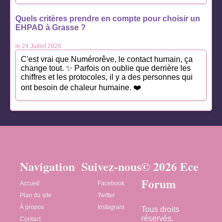
Quels critères prendre en compte pour choisir un
EHPAD à Grasse ?
le 24 Juillet 2026
C'est vrai que Numérorêve, le contact humain, ça
change tout. ✨ Parfois on oublie que derrière les
chiffres et les protocoles, il y a des personnes qui
ont besoin de chaleur humaine. ❤️
Navigation
Suivez-nous
© 2026 Ece
Forum
Accueil
Facebook
Plan du site
Twitter
À propos
Instagram
Tous droits
réservés.
Contact