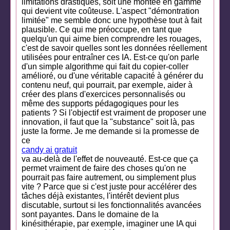
limitations drastiques, soit une montée en gamme
qui devient vite coûteuse. L'aspect "démontration
limitée" me semble donc une hypothèse tout à fait
plausible. Ce qui me préoccupe, en tant que
quelqu'un qui aime bien comprendre les rouages,
c'est de savoir quelles sont les données réellement
utilisées pour entraîner ces IA. Est-ce qu'on parle
d'un simple algorithme qui fait du copier-coller
amélioré, ou d'une véritable capacité à générer du
contenu neuf, qui pourrait, par exemple, aider à
créer des plans d'exercices personnalisés ou
même des supports pédagogiques pour les
patients ? Si l'objectif est vraiment de proposer une
innovation, il faut que la "substance" soit là, pas
juste la forme. Je me demande si la promesse de
ce
candy ai gratuit
va au-delà de l'effet de nouveauté. Est-ce que ça
permet vraiment de faire des choses qu'on ne
pourrait pas faire autrement, ou simplement plus
vite ? Parce que si c'est juste pour accélérer des
tâches déjà existantes, l'intérêt devient plus
discutable, surtout si les fonctionnalités avancées
sont payantes. Dans le domaine de la
kinésithérapie, par exemple, imaginer une IA qui