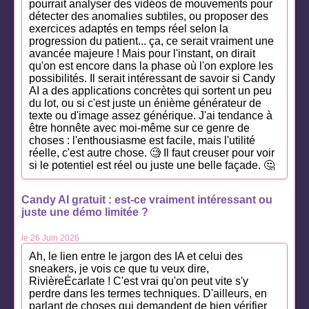
pourrait analyser des vidéos de mouvements pour
détecter des anomalies subtiles, ou proposer des
exercices adaptés en temps réel selon la
progression du patient... ça, ce serait vraiment une
avancée majeure ! Mais pour l'instant, on dirait
qu'on est encore dans la phase où l'on explore les
possibilités. Il serait intéressant de savoir si Candy
AI a des applications concrètes qui sortent un peu
du lot, ou si c'est juste un énième générateur de
texte ou d'image assez générique. J'ai tendance à
être honnête avec moi-même sur ce genre de
choses : l'enthousiasme est facile, mais l'utilité
réelle, c'est autre chose. 🧐 Il faut creuser pour voir
si le potentiel est réel ou juste une belle façade. 🤔
Candy AI gratuit : est-ce vraiment intéressant ou
juste une démo limitée ?
le 26 Juin 2026
Ah, le lien entre le jargon des IA et celui des
sneakers, je vois ce que tu veux dire,
RivièreÉcarlate ! C'est vrai qu'on peut vite s'y
perdre dans les termes techniques. D'ailleurs, en
parlant de choses qui demandent de bien vérifier