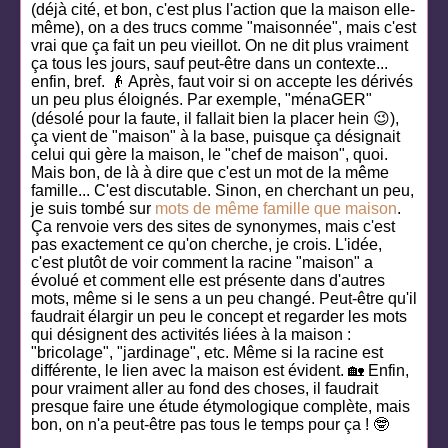
(déjà cité, et bon, c'est plus l'action que la maison elle-
même), on a des trucs comme "maisonnée", mais c'est
vrai que ça fait un peu vieillot. On ne dit plus vraiment
ça tous les jours, sauf peut-être dans un contexte...
enfin, bref. 👴 Après, faut voir si on accepte les dérivés
un peu plus éloignés. Par exemple, "ménaGER"
(désolé pour la faute, il fallait bien la placer hein 😉),
ça vient de "maison" à la base, puisque ça désignait
celui qui gère la maison, le "chef de maison", quoi.
Mais bon, de là à dire que c'est un mot de la même
famille... C'est discutable. Sinon, en cherchant un peu,
je suis tombé sur
mots de même famille que maison
.
Ça renvoie vers des sites de synonymes, mais c'est
pas exactement ce qu'on cherche, je crois. L'idée,
c'est plutôt de voir comment la racine "maison" a
évolué et comment elle est présente dans d'autres
mots, même si le sens a un peu changé. Peut-être qu'il
faudrait élargir un peu le concept et regarder les mots
qui désignent des activités liées à la maison :
"bricolage", "jardinage", etc. Même si la racine est
différente, le lien avec la maison est évident. 🏡 Enfin,
pour vraiment aller au fond des choses, il faudrait
presque faire une étude étymologique complète, mais
bon, on n'a peut-être pas tous le temps pour ça ! 🤓